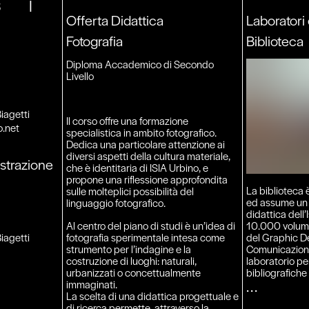
S
I
Offerta Didattica
Laboratori 
Fotografia
Biblioteca
Diploma Accademico di Secondo
Livello
iagetti
Il corso offre una formazione
o.net
specialistica in ambito fotografico.
Dedica una particolare attenzione ai
diversi aspetti della cultura materiale,
strazione
che è identitaria di ISIA Urbino, e
propone una riflessione approfondita
La biblioteca 
sulle molteplici possibilità del
ed assume un r
linguaggio fotografico.
didattica dell’
Al centro del piano di studi è un’idea di
10.000 volumi 
fotografia sperimentale intesa come
iagetti
del Graphic De
strumento per l’indagine e la
Comunicazione
costruzione di luoghi: naturali,
laboratorio pe
urbanizzati o concettualmente
bibliografiche
immaginati.
La scelta di una didattica progettuale e
di ricerca permette, attraverso la