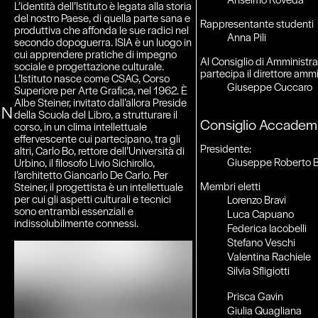
L’identità dell’Istituto è legata alla storia
del nostro Paese, di quella parte sana e
Rappresentante studenti
produttiva che affonda le sue radici nel
Anna Pili
secondo dopoguerra. ISIA è un luogo in
cui apprendere pratiche di impegno
Al Consiglio di Amministr
sociale e progettazione culturale.
partecipa il direttore ammi
L’Istituto nasce come CSAG, Corso
Giuseppe Cuccaro
Superiore per Arte Grafica, nel 1962. È
Albe Steiner, invitato dall’allora Preside
N
della Scuola del Libro, a strutturare il
Consiglio Accadem
corso, in un clima intellettuale
effervescente cui partecipano, tra gli
Presidente:
altri, Carlo Bo, rettore dell’Università di
Giuseppe Roberto B
Urbino, il filosofo Livio Sichirollo,
l’architetto Giancarlo De Carlo. Per
Membri eletti
Steiner, il progettista è un intellettuale
per cui gli aspetti culturali e tecnici
Lorenzo Bravi
sono entrambi essenziali e
Luca Capuano
indissolubilmente connessi.
Federica Iacobelli
Stefano Veschi
Valentina Rachiele
Silvia Sfligiotti
Prisca Gavin
Giulia Quagliana