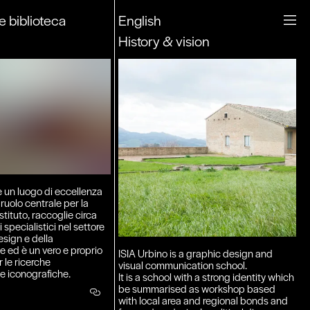
e biblioteca
English
History & vision
è un luogo di eccellenza
uolo centrale per la
Istituto, raccoglie circa
specialistici nel settore
sign e della
 ed è un vero e proprio
ISIA Urbino is a graphic design and
r le ricerche
visual communication school.
 e iconografiche.
It is a school with a strong identity which
be summarised as workshop based
with local area and regional bonds and