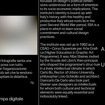
focused on design’s political dimen-
sions understood as a form of attention
to its socio-economic implications. The
institute’s identity is bound up with
Italy’s history, with the healthy and
productive Italy whose roots lie in the
post Second World War period. ISIA is a
place in which to learn social
commitment and cultural design
practices.
The institute was set up in 1962 as a
A
CSAG—Corso Superiore per Arte Grafi-
ca (Higher Education in Graphic Art
Programme). It was Albe Steiner, invited
by the Scuola del Libro's then principal,
di fotografia vanta una
U
who shaped the programme’s struc-ture
 posa con tutto
in a lively intellectual climate in which
er l’organizzazione
Carlo Bo, Rector of Urbino University,
più set che la rendono
philosopher Livio Schirollo and architect
pitare la didattica.
Giancarlo De Carlo also took part.
Steiner saw designers as intellectuals
for whom both cultural and technical
elements were equally essential and
indissolubly linked.
mpa digitale