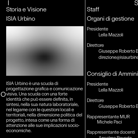
I
Storia e Visione
Staff
ISIA Urbino
Organi di gestione
Presidente
Lella Mazzoli
Direttore
Giuseppe Roberto B
direzione@isiaurbin
Consiglio di Ammini
ISIA Urbino è una scuola di
Presidente
progettazione grafica e comunicazione
Lella Mazzoli
O
visiva. Una scuola con una forte
identità che può essere definita, in
Direttore
sintesi, nella sua natura laboratoriale,
Giuseppe Roberto B
nel legame con le questioni locali e
territoriali, nella dimensione politica del
Rappresentante MUR
progetto, intesa come una forma di
Michele Paci
attenzione alle sue implicazioni socio-
economiche.
Rappresentante docenti
Anselmo Roveda